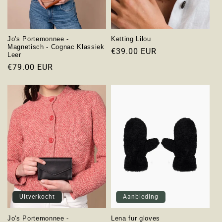
Jo's Portemonnee -
Ketting Lilou
Magnetisch - Cognac Klassiek
Normale
€39.00 EUR
Leer
prijs
Normale
€79.00 EUR
prijs
Uitverkocht
Aanbieding
Jo's Portemonnee -
Lena fur gloves