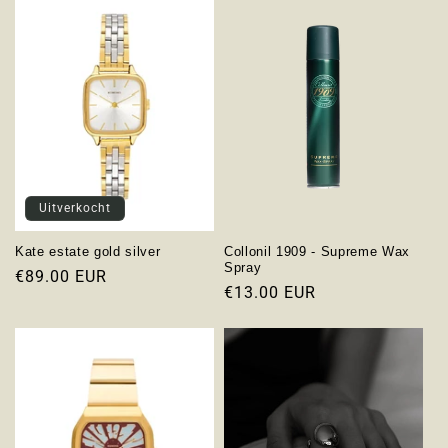
Uitverkocht
Kate estate gold silver
Collonil 1909 - Supreme Wax
Spray
Normale
€89.00 EUR
Normale
€13.00 EUR
prijs
prijs