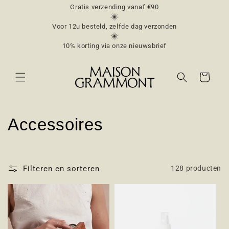
Meteen
Gratis verzending vanaf €90
naar de
content
Voor 12u besteld, zelfde dag verzonden
10% korting via onze nieuwsbrief
Winkelwagen
C
Accessoires
o
l
Filteren en sorteren
128 producten
l
e