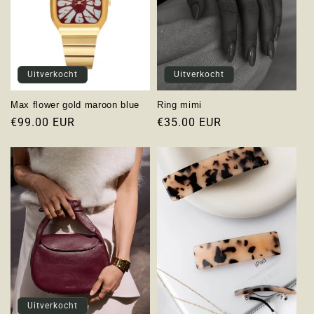
Uitverkocht
Uitverkocht
Max flower gold maroon blue
Ring mimi
Normale
€99.00 EUR
Normale
€35.00 EUR
prijs
prijs
Uitverkocht