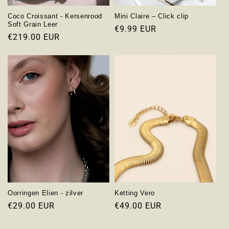
Coco Croissant - Kersenrood
Mini Claire – Click clip
Soft Grain Leer
Normale
€9.99 EUR
Normale
€219.00 EUR
prijs
prijs
Oorringen Elien - zilver
Ketting Vero
Normale
€29.00 EUR
Normale
€49.00 EUR
prijs
prijs