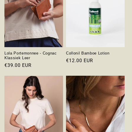
c
t
i
e
:
Lola Portemonnee - Cognac
Collonil Bamboe Lotion
Klassiek Leer
Normale
€12.00 EUR
Normale
€39.00 EUR
prijs
prijs