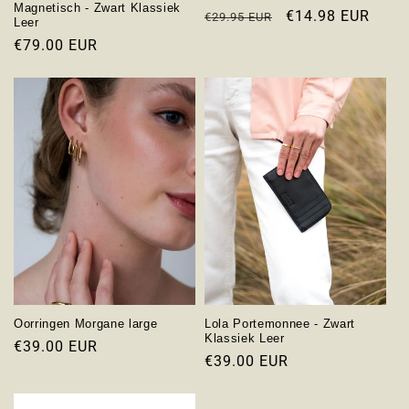
Magnetisch - Zwart Klassiek
Normale
Aanbiedingsprijs
€14.98 EUR
€29.95 EUR
Leer
prijs
Normale
€79.00 EUR
prijs
Oorringen Morgane large
Lola Portemonnee - Zwart
Klassiek Leer
Normale
€39.00 EUR
Normale
€39.00 EUR
prijs
prijs